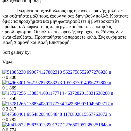
φιλοξενία και η τάξη.
Γνωρίστε τους ανθρώπους της ορεινής περιοχής, μιλήστε
και συζητήστε μαζί τους, έχουν να σας διηγηθούν πολλά. Κρατήστε
όμως τα προσχήματα και μην φωτογραφίζετε ή βιντεοσκοπείτε
πρόσωπα. Αποφύγετε τις περίεργες και ύποπτες ερωτήσεις
προσδιορισμού. Οι πολίτες της ορεινής περιοχής της Ξάνθης δεν
είναι αξιοθέατα...Προσπαθήστε να περάσετε καλά. Σας ευχόμαστε
Καλή Διαμονή και Καλή Επιστροφή!
Sort gallery by:
View:
0
0
800
0
1
869
0
1
850
0
3
817
0
0
785
0
0
774