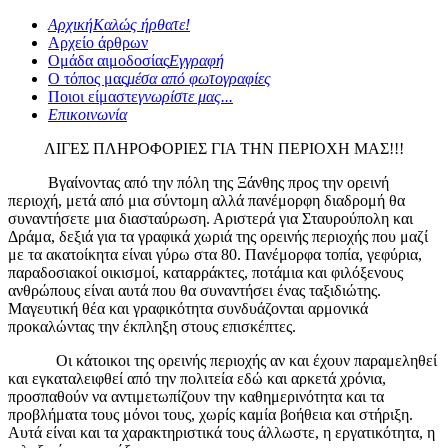
Αρχική
Καλώς ήρθατε!
Αρχείο άρθρων
Ομάδα αιμοδοσίας
Εγγραφή
Ο τόπος μας
μέσα από φωτογραφίες
Ποιοι είμαστε
γνωρίστε μας...
Επικοινωνία
ΛΙΓΕΣ ΠΛΗΡΟΦΟΡΙΕΣ ΓΙΑ ΤΗΝ ΠΕΡΙΟΧΗ ΜΑΣ!!!
Βγαίνοντας από την πόλη της Ξάνθης προς την ορεινή
περιοχή, μετά από μια σύντομη αλλά πανέμορφη διαδρομή θα
συναντήσετε μια διασταύρωση. Αριστερά για Σταυρούπολη και
Δράμα, δεξιά για τα γραφικά χωριά της ορεινής περιοχής που μαζί
με τα ακατοίκητα είναι γύρω στα 80. Πανέμορφα τοπία, γεφύρια,
παραδοσιακοί οικισμοί, καταρράκτες, ποτάμια και φιλόξενους
ανθρώπους είναι αυτά που θα συναντήσει ένας ταξιδιώτης.
Μαγευτική θέα και γραφικότητα συνδυάζονται αρμονικά
προκαλώντας την έκπληξη στους επισκέπτες.
Οι κάτοικοι της ορεινής περιοχής αν και έχουν παραμεληθεί
και εγκαταλειφθεί από την πολιτεία εδώ και αρκετά χρόνια,
προσπαθούν να αντιμετωπίζουν την καθημερινότητα και τα
προβλήματα τους μόνοι τους, χωρίς καμία βοήθεια και στήριξη.
Αυτά είναι και τα χαρακτηριστικά τους άλλωστε, η εργατικότητα, η