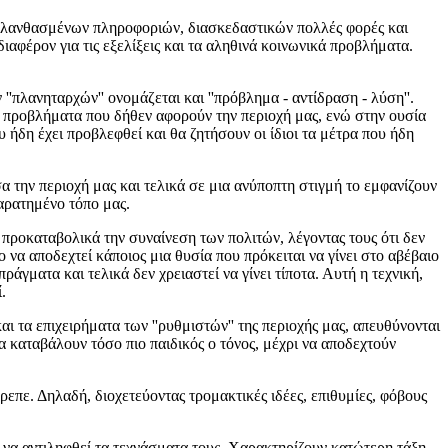
 λανθασμένων πληροφοριών, διασκεδαστικών πολλές φορές και
αφέρον για τις εξελίξεις και τα αληθινά κοινωνικά προβλήματα.
ανηταρχών'' ονομάζεται και ''πρόβλημα - αντίδραση - λύση''.
 προβλήματα που δήθεν αφορούν την περιοχή μας, ενώ στην ουσία
υ ήδη έχει προβλεφθεί και θα ζητήσουν οι ίδιοι τα μέτρα που ήδη
ην περιοχή μας και τελικά σε μια ανύποπτη στιγμή το εμφανίζουν
παρατημένο τόπο μας.
προκαταβολικά την συναίνεση των πολιτών, λέγοντας τους ότι δεν
να αποδεχτεί κάποιος μια θυσία που πρόκειται να γίνει στο αβέβαιο
ράγματα και τελικά δεν χρειαστεί να γίνει τίποτα. Αυτή η τεχνική,
.
τα επιχειρήματα των ''ρυθμιστών'' της περιοχής μας, απευθύνονται
ια καταβάλουν τόσο πιο παιδικός ο τόνος, μέχρι να αποδεχτούν
ε. Δηλαδή, διοχετεύοντας τρομακτικές ιδέες, επιθυμίες, φόβους
να αντιληφθεί τα τεχνάσματα τους. Χαρακτηρίζουν κατώτερη τάξη