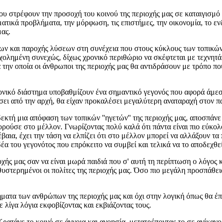
τρέφουν την προσοχή του κοινού της περιοχής μας σε καταιγισμό
τικά προβλήματα, την μόρφωση, τις επιστήμες, την οικονομία, το ενδι
μας.
ι παροχής λύσεων στη συνέχεια που στους κύκλους των τοπικών ''πλ
χολημένη συνεχώς, δίχως χρονικό περιθώριο να σκέφτεται με τεχνητά
α την οποία οι άνθρωποι της περιοχής μας θα αντιδράσουν με τρόπο πο
ό διάστημα υποβαθμίζουν ένα σημαντικό γεγονός που αφορά άμεσα τ
μόσει από την αρχή, θα είχαν προκαλέσει μεγαλύτερη αναταραχή στον 
ή μια απόφαση των τοπικών ''ηγετών'' της περιοχής μας, αποσπάνε 
ρούσε στο μέλλον. Γνωρίζοντας πολύ καλά ότι πάντα είναι πιο εύκολο 
αια, έχει την τάση να ελπίζει ότι στο μέλλον μπορεί να αλλάξουν τα π
δέα του γεγονότος που επρόκειτο να συμβεί και τελικά να το αποδεχθεί
μας σαν να είναι μωρά παιδιά που σ' αυτή τη περίπτωση ο λόγος και 
καθυστερημένοι οι πολίτες της περιοχής μας. Όσο πιο μεγάλη προσπάθε
των ανθρώπων της περιοχής μας και όχι στην λογική όπως θα έπρεπ
 λίγα λόγια εκφοβίζοντας και εκβιάζοντας τους.
άνε το κοινό σε άγνοια και ανοησία, μετατρέποντας το σε ανίκανο 