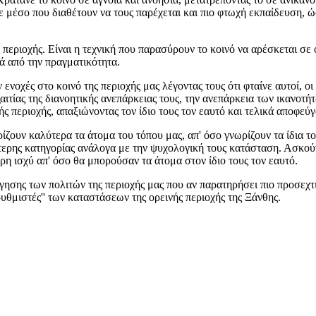
θε μέσο που διαθέτουν να τους παρέχεται και πιο φτωχή εκπαίδευση,
οχής. Είναι η τεχνική που παρασύρουν το κοινό να αρέσκεται σε ότ
ιά από την πραγματικότητα.
ές στο κοινό της περιοχής μας λέγοντας τους ότι φταίνε αυτοί, οι ίδ
εξαιτίας της διανοητικής ανεπάρκειας τους, την ανεπάρκεια των ικανοτ
ής περιοχής, απαξιώνοντας τον ίδιο τους τον εαυτό και τελικά αποφεύ
ουν καλύτερα τα άτομα του τόπου μας, απ' όσο γνωρίζουν τα ίδια το
ώτερης κατηγορίας ανάλογα με την ψυχολογική τους κατάσταση. Ασκού
η ισχύ απ' όσο θα μπορούσαν τα άτομα στον ίδιο τους τον εαυτό.
ης των πολιτών της περιοχής μας που αν παρατηρήσει πιο προσεχτικ
ρυθμιστές'' των καταστάσεων της ορεινής περιοχής της Ξάνθης.