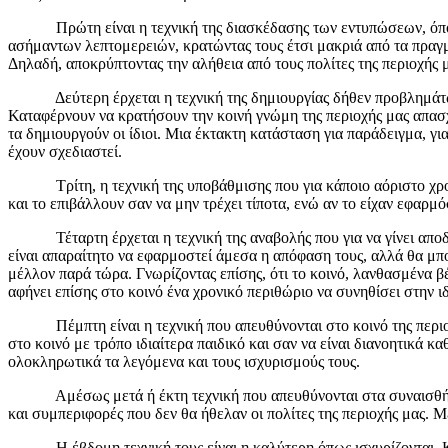
Πρώτη είναι η τεχνική της διασκέδασης των εντυπώσεων, όπου σ
ασήμαντων λεπτομερειών, κρατώντας τους έτσι μακριά από τα πραγμα
Δηλαδή, αποκρύπτοντας την αλήθεια από τους πολίτες της περιοχής 
Δεύτερη έρχεται η τεχνική της δημιουργίας δήθεν προβλημάτων κα
Καταφέρνουν να κρατήσουν την κοινή γνώμη της περιοχής μας απασ
τα δημιουργούν οι ίδιοι. Μια έκτακτη κατάσταση για παράδειγμα, γι
έχουν σχεδιαστεί.
Τρίτη, η τεχνική της υποβάθμισης που για κάποιο αόριστο χρονικ
και το επιβάλλουν σαν να μην τρέχει τίποτα, ενώ αν το είχαν εφαρ
Τέταρτη έρχεται η τεχνική της αναβολής που για να γίνει αποδεκτ
είναι απαραίτητο να εφαρμοστεί άμεσα η απόφαση τους, αλλά θα μπο
μέλλον παρά τώρα. Γνωρίζοντας επίσης, ότι το κοινό, λανθασμένα βέβ
αφήνει επίσης στο κοινό ένα χρονικό περιθώριο να συνηθίσει στην ι
Πέμπτη είναι η τεχνική που απευθύνονται στο κοινό της περιοχής 
στο κοινό με τρόπο ιδιαίτερα παιδικό και σαν να είναι διανοητικά 
ολοκληρωτικά τα λεγόμενα και τους ισχυρισμούς τους.
Αμέσως μετά ή έκτη τεχνική που απευθύνονται στα συναισθήματα 
και συμπεριφορές που δεν θα ήθελαν οι πολίτες της περιοχής μας. Με
Η έβδομη τεχνική τους είναι η καλύτερη όπως ισχυρίζονται. Κρατ