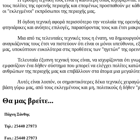
τους πολίτες της ορεινής περιοχής και επομένως προσπαθούν με κά
οι ''εκλεγμένοι'' εκπρόσωποι της περιοχής μας.
Η όγδοη τεχνική αφορά περισσότερο την νεολαία της ορεινής περι
φτηνιάρικες και ανόητες επιλογές, παρασύροντας τους και έτσι μακρ
Μια από τις τελευταίες τεχνικές τους η ένατη, να δημιουργούν ενοχ
αναγκάζοντας τους έτσι να πιστεύουν ότι είναι οι μόνοι υπεύθυνοι, 
μας, υποκύπτουν ευκολότερα στις προθέσεις των ''ηγετών'' της ορειν
Τελευταία έξυπνη τεχνική τους είναι, να ισχυρίζονται ότι γνωρίζ
εμφανίζουν ένα δήθεν σύστημα που μπορεί να ελέγχει πολίτες κατ
ανθρώπων της περιοχής μας και επιβάλλουν στα άτομα μια μεγαλύτερ
Αυτές είναι λοιπόν, οι σημαντικότερες δέκα τεχνικές χειραγώγησ
βάση γύρω μας, από τους εκλεγμένους και μη, πολιτικούς ή δήθεν ''
Θα μας βρείτε...
Πάχνη Ξάνθης
Τηλ.: 25440 27973
Fax.: 25440 27973