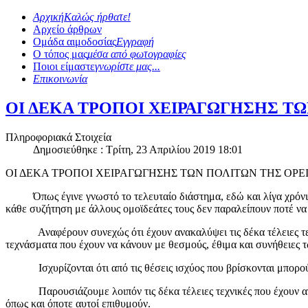
Αρχική
Καλώς ήρθατε!
Αρχείο άρθρων
Ομάδα αιμοδοσίας
Εγγραφή
Ο τόπος μας
μέσα από φωτογραφίες
Ποιοι είμαστε
γνωρίστε μας...
Επικοινωνία
ΟΙ ΔΕΚΑ ΤΡΟΠΟΙ ΧΕΙΡΑΓΩΓΗΣΗΣ Τ
Πληροφοριακά Στοιχεία
Δημοσιεύθηκε : Τρίτη, 23 Απριλίου 2019 18:01
ΟΙ ΔΕΚΑ ΤΡΟΠΟΙ ΧΕΙΡΑΓΩΓΗΣΗΣ ΤΩΝ ΠΟΛΙΤΩΝ ΤΗΣ ΟΡΕ
Όπως έγινε γνωστό το τελευταίο διάστημα, εδώ και λίγα χρόνια οι
κάθε συζήτηση με άλλους ομοϊδεάτες τους δεν παραλείπουν ποτέ να 
Αναφέρουν συνεχώς ότι έχουν ανακαλύψει τις δέκα τέλειες τεχνικ
τεχνάσματα που έχουν να κάνουν με θεσμούς, έθιμα και συνήθειες τ
Ισχυρίζονται ότι από τις θέσεις ισχύος που βρίσκονται μπορούν
Παρουσιάζουμε λοιπόν τις δέκα τέλειες τεχνικές που έχουν ανακα
όπως και όποτε αυτοί επιθυμούν.