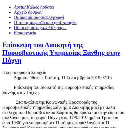
Αρχική
Καλώς ήρθατε!
Αρχείο άρθρων
Ομάδα αιμοδοσίας
Εγγραφή
Ο τόπος μας
μέσα από φωτογραφίες
Ποιοι είμαστε
γνωρίστε μας...
Επικοινωνία
Επίσκεψη του Διοικητή της
Πυροσβεστικής Υπηρεσίας Ξάνθης στην
Πάχνη
Πληροφοριακά Στοιχεία
Δημοσιεύθηκε : Τετάρτη, 11 Σεπτεμβρίου 2019 07:16
Επίσκεψη του Διοικητή της Πυροσβεστικής Υπηρεσίας
Ξάνθης στην Πάχνη.
Στα πλαίσια της Κοινωνικής Προσφοράς της
Πυροσβεστικής Υπηρεσίας Ξάνθης, ο Διοικητής μαζί με άλλα
στελέχη του Πυροσβεστικού Σώματος θα βρίσκεται στην έδρα του
συλλόγου μας, το χωριό Πάχνη στις 17/9/2019 ημέρα Τρίτη και
ώρα 19:00 για να προσφέρει 11 φόρμες παραλλαγής και 11
ζευγάρια αρβύλες στους κατοίκους της περιοχής μας ως πρώτη