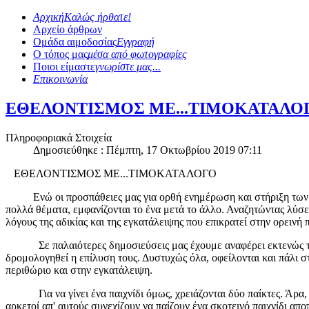
Αρχική
Καλώς ήρθατε!
Αρχείο άρθρων
Ομάδα αιμοδοσίας
Εγγραφή
Ο τόπος μας
μέσα από φωτογραφίες
Ποιοι είμαστε
γνωρίστε μας...
Επικοινωνία
ΕΘΕΛΟΝΤΙΣΜΟΣ ΜΕ...ΤΙΜΟΚΑΤΑΛΟ
Πληροφοριακά Στοιχεία
Δημοσιεύθηκε : Πέμπτη, 17 Οκτωβρίου 2019 07:11
ΕΘΕΛΟΝΤΙΣΜΟΣ ΜΕ...ΤΙΜΟΚΑΤΑΛΟΓΟ
Ενώ οι προσπάθειες μας για ορθή ενημέρωση και στήριξη των κατο
πολλά θέματα, εμφανίζονται το ένα μετά το άλλο. Αναζητώντας λύσε
λόγους της αδικίας και της εγκατάλειψης που επικρατεί στην ορεινή 
Σε παλαιότερες δημοσιεύσεις μας έχουμε αναφέρει εκτενώς τα πρα
δρομολογηθεί η επίλυση τους. Δυστυχώς όλα, οφείλονται και πάλι σ
περιθώριο και στην εγκατάλειψη.
Για να γίνει ένα παιχνίδι όμως, χρειάζονται δύο παίκτες. Άρα, ένα
αρκετοί απ' αυτούς συνεχίζουν να παίζουν ένα σκοτεινό παιχνίδι α