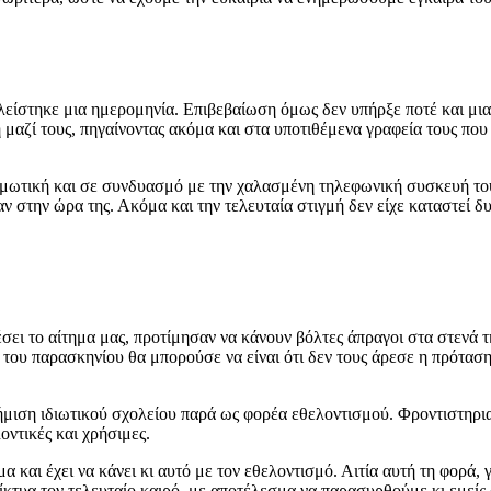
ηκε μια ημερομηνία. Επιβεβαίωση όμως δεν υπήρξε ποτέ και μια η
μαζί τους, πηγαίνοντας ακόμα και στα υποτιθέμενα γραφεία τους που
κή και σε συνδυασμό με την χαλασμένη τηλεφωνική συσκευή τους 
αν στην ώρα της. Ακόμα και την τελευταία στιγμή δεν είχε καταστεί δ
το αίτημα μας, προτίμησαν να κάνουν βόλτες άπραγοι στα στενά της
του παρασκηνίου θα μπορούσε να είναι ότι δεν τους άρεσε η πρόταση 
η ιδιωτικού σχολείου παρά ως φορέα εθελοντισμού. Φροντιστηρια
οντικές και χρήσιμες.
 έχει να κάνει κι αυτό με τον εθελοντισμό. Αιτία αυτή τη φορά, γ
δίκτυα τον τελευταίο καιρό, με αποτέλεσμα να παρασυρθούμε κι εμείς 