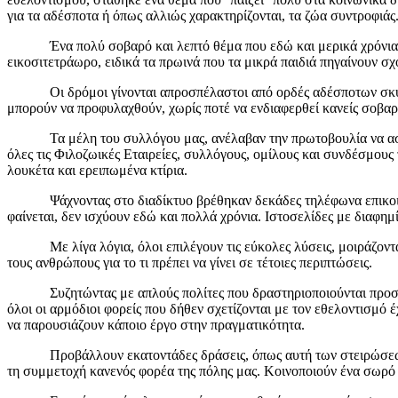
για τα αδέσποτα ή όπως αλλιώς χαρακτηρίζονται, τα ζώα συντροφιάς
Ένα πολύ σοβαρό και λεπτό θέμα που εδώ και μερικά χρόνια εξελ
εικοσιτετράωρο, ειδικά τα πρωινά που τα μικρά παιδιά πηγαίνουν σχ
Οι δρόμοι γίνονται απροσπέλαστοι από ορδές αδέσποτων σκυλιών
μπορούν να προφυλαχθούν, χωρίς ποτέ να ενδιαφερθεί κανείς σοβαρά
Τα μέλη του συλλόγου μας, ανέλαβαν την πρωτοβουλία να ασχολη
όλες τις Φιλοζωικές Εταιρείες, συλλόγους, ομίλους και συνδέσμους
λουκέτα και ερειπωμένα κτίρια.
Ψάχνοντας στο διαδίκτυο βρέθηκαν δεκάδες τηλέφωνα επικοινωνίας
φαίνεται, δεν ισχύουν εδώ και πολλά χρόνια. Ιστοσελίδες με διαφη
Με λίγα λόγια, όλοι επιλέγουν τις εύκολες λύσεις, μοιράζοντας
τους ανθρώπους για το τι πρέπει να γίνει σε τέτοιες περιπτώσεις.
Συζητώντας με απλούς πολίτες που δραστηριοποιούνται προσωπικ
όλοι οι αρμόδιοι φορείς που δήθεν σχετίζονται με τον εθελοντισμ
να παρουσιάζουν κάποιο έργο στην πραγματικότητα.
Προβάλλουν εκατοντάδες δράσεις, όπως αυτή των στειρώσεων που έ
τη συμμετοχή κανενός φορέα της πόλης μας. Κοινοποιούν ένα σωρό 