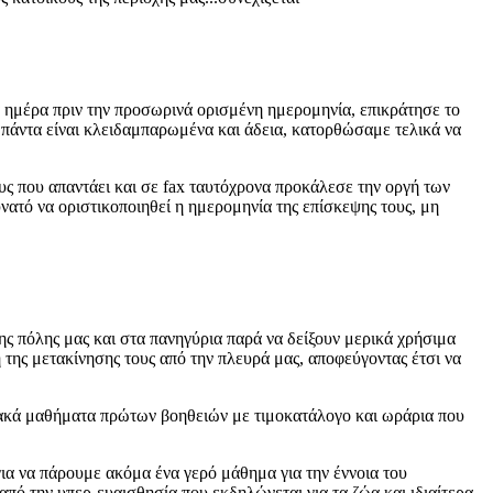
μέρα πριν την προσωρινά ορισμένη ημερομηνία, επικράτησε το
 πάντα είναι κλειδαμπαρωμένα και άδεια, κατορθώσαμε τελικά να
που απαντάει και σε fax ταυτόχρονα προκάλεσε την οργή των
υνατό να οριστικοποιηθεί η ημερομηνία της επίσκεψης τους, μη
 πόλης μας και στα πανηγύρια παρά να δείξουν μερικά χρήσιμα
της μετακίνησης τους από την πλευρά μας, αποφεύγοντας έτσι να
κά μαθήματα πρώτων βοηθειών με τιμοκατάλογο και ωράρια που
ια να πάρουμε ακόμα ένα γερό μάθημα για την έννοια του
από την υπερ-ευαισθησία που εκδηλώνεται για τα ζώα και ιδιαίτερα