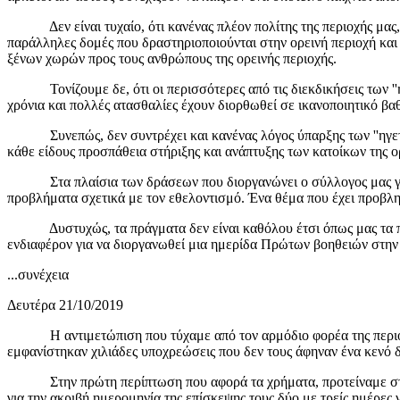
Δεν είναι τυχαίο, ότι κανένας πλέον πολίτης της περιοχής μας, δ
παράλληλες δομές που δραστηριοποιούνται στην ορεινή περιοχή και
ξένων χωρών προς τους ανθρώπους της ορεινής περιοχής.
Τονίζουμε δε, ότι οι περισσότερες από τις διεκδικήσεις των ''ηγ
χρόνια και πολλές ατασθαλίες έχουν διορθωθεί σε ικανοποιητικό βα
Συνεπώς, δεν συντρέχει και κανένας λόγος ύπαρξης των ''ηγετών'
κάθε είδους προσπάθεια στήριξης και ανάπτυξης των κατοίκων της ο
Στα πλαίσια των δράσεων που διοργανώνει ο σύλλογος μας για ο
προβλήματα σχετικά με τον εθελοντισμό. Ένα θέμα που έχει προβλη
Δυστυχώς, τα πράγματα δεν είναι καθόλου έτσι όπως μας τα παρο
ενδιαφέρον για να διοργανωθεί μια ημερίδα Πρώτων βοηθειών στην π
...συνέχεια
Δευτέρα 21/10/2019
Η αντιμετώπιση που τύχαμε από τον αρμόδιο φορέα της περιοχής 
εμφανίστηκαν χιλιάδες υποχρεώσεις που δεν τους άφηναν ένα κενό δ
Στην πρώτη περίπτωση που αφορά τα χρήματα, προτείναμε στον τ
για την ακριβή ημερομηνία της επίσκεψης τους δύο με τρείς ημέρες 