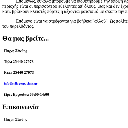
Επομένως, εύκολα μπορούμε να υιοθετήσουμε την άποψη αρκετών συ
περιοχής είναι οι περισσότερο εθελοντές απ' όλους, μιας και δεν έ
κάτι, βρίσκουν κλειστές πόρτες ή δέχονται ρατσισμό με σκοπό την 
Επόμενο είναι να στρέφονται για βοήθεια ''αλλού''. Ως πολίτες κ
του παρελθόντος.
Θα μας βρείτε...
Πάχνη Ξάνθης
Τηλ.: 25440 27973
Fax.: 25440 27973
info@syllogospachnis.gr
Ώρες Εργασίας: 09:00-14:00
Επικοινωνία
Πάχνη Ξάνθης