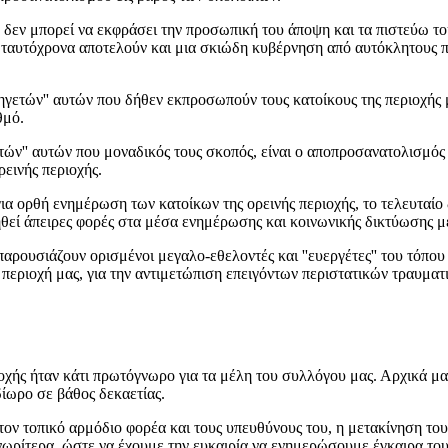
εν μπορεί να εκφράσει την προσωπική του άποψη και τα πιστεύω του
 ταυτόχρονα αποτελούν και μια σκιώδη κυβέρνηση από αυτόκλητους π
ετών'' αυτών που δήθεν εκπροσωπούν τους κατοίκους της περιοχής μα
θμό.
' αυτών που μοναδικός τους σκοπός, είναι ο αποπροσανατολισμός τ
ρεινής περιοχής.
ρθή ενημέρωση των κατοίκων της ορεινής περιοχής, το τελευταίο 
θεί άπειρες φορές στα μέσα ενημέρωσης και κοινωνικής δικτύωσης με
υσιάζουν ορισμένοι μεγαλο-εθελοντές και ''ευεργέτες'' του τόπου
εριοχή μας, για την αντιμετώπιση επειγόντων περιστατικών τραυματισ
ήταν κάτι πρωτόγνωρο για τα μέλη του συλλόγου μας. Αρχικά μας 
ίωρο σε βάθος δεκαετίας.
οπικό αρμόδιο φορέα και τους υπευθύνους του, η μετακίνηση τους 
νωρίτερα, ώστε να έχουμε την ευκαιρία να ενημερώσουμε έγκαιρα τους