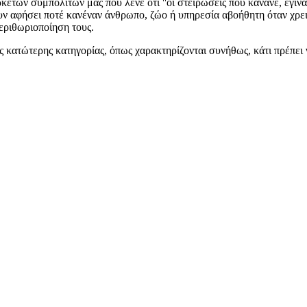
μπολιτών μας που λένε ότι ''οι στειρώσεις που κάνανε, έγιναν σε 
χουν αφήσει ποτέ κανέναν άνθρωπο, ζώο ή υπηρεσία αβοήθητη όταν χρε
περιθωριοποίηση τους.
ατώτερης κατηγορίας, όπως χαρακτηρίζονται συνήθως, κάτι πρέπει ν