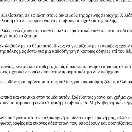
.
ίσσεται σε εφιάλτη στους οικισμούς της ορεινής περιοχής. Χιλιά
ολείο ή στα λεωφορεία για να μεταβούν σε σχολεία της πόλης.
, ενώ έχουν σημειωθεί πολλά περιστατικά επιθέσεων από αδέσποτα
 γι' αυτό το ζήτημα.
θούν με το θέμα αυτό, δίχως να γνωρίζουν με τι ακριβώς έχουν ν
 της πόλης μας έστω για μια καθοδήγηση ή κάποιες οδηγίες επί του 
, κινητά και σταθερά, χωρίς όμως να απαντήσει κάποιος σε όσες π
μίσεις σχετικών φορέων που στην πραγματικότητα δεν υπάρχουν.
 ευθύνες και πρόστιμα στους πολίτες για κακοποίηση ζώων, αλλά α
ά και ατομικά στον τομέα αυτόν, ξοδεύοντας χρόνο και χρήμα χωρ
ό έχουν μετατραπεί ή είναι σε φάση μεταβολής σε Μη Κυβερνητικές Ο
γινε κατά την καλοκαιρινή περίοδο στην περιοχή μας, αλλά τελικά
φωτογραφίες και εικόνες αδέσποτων που υποφέρουν και φροντίζονται 