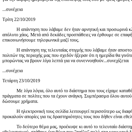
...συνέχεια
Τρίτη 22/10/2019
Η απάντηση που λάβαμε δεν ήταν αρνητική και προσωρινά κλείστ
απόλυτο χάος. Μετά από δεκάδες προσπάθειες να έρθουμε σε επαφή 
επικοινωνήσουμε τηλεφωνικά μαζί τους.
Η απάντηση της τελευταίας στιγμής που λάβαμε ήταν αποστομωτι
πολιτών της περιοχής μας που σχεδόν ήξεραν ότι η ημερίδα θα γινότ
μπορώντας να βρουν λίγα λεπτά για να συνεννοηθούν...συνεχίζεται
...συνέχεια
Τετάρτη 23/10/2019
Με λίγα λόγια, όλο αυτό το διάστημα που τους είχαμε καταθέσει 
πράγματα σε πολίτες που τα έχουν ανάγκη. Συμπέρασμα όλου αυτού 
δώσουμε χρήματα.
Η ηλεκτρονική τους σελίδα λειτουργεί περισσότερο ως διαφήμισ
προκαλούν απορίες για τις δραστηριότητες τους που δήθεν είναι εθελ
Το δεύτερο θέμα μας, προέκυψε κι αυτό το τελευταίο διάστημα και
εθελοντισμού, στάθηκε ένα θέμα που ''παίζει'' πολύ στα κοινωνικά 