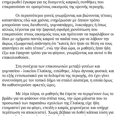
ενημερωθεί έγκαιρα για τις δυσμενείς καιρικές συνθήκες που
επικρατούσαν σε ορισμένους οικισμούς της ορεινής περιοχής.
Οι περισσότεροι γονείς γνωρίζοντας και βιώνοντας τέτοιες
καταστάσεις εδώ και χρόνια, ενημέρωσαν με όποιον τρόπο
μπορούσαν τους διευθυντές, γυμνασιάρχες, λυκειάρχες ή όπως
αλλιώς λέγονται για την ξαφνική σφοδρή χιονόπτωση που
επικρατούσε στους οικισμούς τους και πρότειναν να παραλάβουν οι
ίδιοι με οχήματα παντός καιρού τα παιδιά τους για να λάβουν την
άκρως εξωφρενική απάντηση ότι ''κανείς δεν ήταν σε θέση να τους
απαντήσει σε κάτι τέτοιο'', ενώ την ίδια ώρα, οι μαθητές ήταν ήδη
έξω και έψαχναν τρόπο για να φύγουν, γνωρίζοντας και αυτοί τι θα
επακολουθούσε.
Στη συνέχεια των επικοινωνιών μεταξύ γονέων και
γυμνασίου - λυκείου Γλαύκης, ειπώθηκε, λόγω άγνοιας φυσικά, και
το εξής εντυπωσιακό για τα δεδομένα της περιοχής, ότι έχει γίνει
συνεννόηση με τον τοπικό δήμο να σταλεί αλατιέρα, η οποία όμως
θα καθυστερούσε αρκετές ώρες.
Με λίγα λόγια, οι μαθητές θα έπρεπε να περιμένουν έως το
βράδυ για να φτάσουν στα σπίτια τους, την ώρα μάλιστα που το
προσωπικό των παραπάνω σχολείων της Γλαύκης είχε ήδη
ετοιμαστεί για να φύγει, επειδή ο καιρός χειροτέρευε και υπήρχε
περίπτωση να αποκλειστεί. Χωρίς βέβαια να δοθεί κάποια λύση για