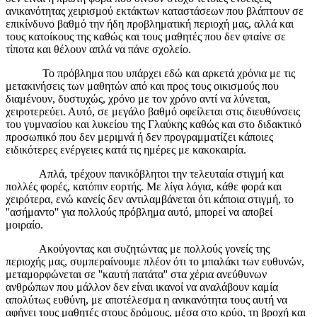
ανικανότητας χειρισμού εκτάκτων καταστάσεων που βλάπτουν σε
επικίνδυνο βαθμό την ήδη προβληματική περιοχή μας, αλλά και
τους κατοίκους της καθώς και τους μαθητές που δεν φταίνε σε
τίποτα και θέλουν απλά να πάνε σχολείο.
Το πρόβλημα που υπάρχει εδώ και αρκετά χρόνια με τις
μετακινήσεις των μαθητών από και προς τους οικισμούς που
διαμένουν, δυστυχώς, χρόνο με τον χρόνο αντί να λύνεται,
χειροτερεύει. Αυτό, σε μεγάλο βαθμό οφείλεται στις διευθύνσεις
του γυμνασίου και λυκείου της Γλαύκης καθώς και στο διδακτικό
προσωπικό που δεν μεριμνά ή δεν προγραμματίζει κάποιες
ειδικότερες ενέργειες κατά τις ημέρες με κακοκαιρία.
Απλά, τρέχουν πανικόβλητοι την τελευταία στιγμή και
πολλές φορές, κατόπιν εορτής. Με λίγα λόγια, κάθε φορά και
χειρότερα, ενώ κανείς δεν αντιλαμβάνεται ότι κάποια στιγμή, το
''ασήμαντο'' για πολλούς πρόβλημα αυτό, μπορεί να αποβεί
μοιραίο.
Ακούγοντας και συζητώντας με πολλούς γονείς της
περιοχής μας, συμπεραίνουμε πλέον ότι το μπαλάκι των ευθυνών,
μεταμορφώνεται σε ''καυτή πατάτα'' στα χέρια ανεύθυνων
ανθρώπων που μάλλον δεν είναι ικανοί να αναλάβουν καμία
απολύτως ευθύνη, με αποτέλεσμα η ανικανότητα τους αυτή να
αφήνει τους μαθητές στους δρόμους, μέσα στο κρύο, τη βροχή και