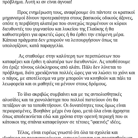
πρόβλημα. Αυτή κι αν είναι άγνοια!
Προς ενημέρωση τους, αναφέρουμε ότι πάντοτε οι κρατικοί
μηχανισμοί δίνουν προτεραιότητα στους βασικούς οδικούς άξονες,
οπότε η περιβόητη αλατιέρα που συνεχώς περιμένουν οι κύριοι
διευθυντές του γυμνασίου και λυκείου της Γλαύκης ή θα
καθυστερήσει για αρκετές ώρες ή θα έρθει την επόμενη μέρα.
Κάποια πράγματα δεν μπορούν να λειτουργήσουν όπως τα
υπολογίζουν, κατά παραγγελία.
Ας σταθούμε στην καλύτερη των περιπτώσεων που
καταφέρει και έρθει η αλατιέρα των διευθυντών. Ας υποθέσουμε
ότι έριξε τόνους ολόκληρους από αλάτι. Πάλι δεν λύνεται το
πρόβλημα, διότι χρειάζονται πολλές ώρες για να λιώσει το χιόνι και
ο πάγος, με αποτέλεσμα να μην μπορούν να κινηθούν και πάλι τα
λεωφορεία και οι μαθητές να μένουν στους δρόμους.
Το ίδιο ακριβώς συμβαίνει και με τις αντιολισθητικές
αλυσίδες και τα χιονολάστιχα που πολλοί πιστεύουν ότι θα
πετάξουν αν τα τοποθετήσουν. Οι δυνατότητες τους όμως είναι
περιορισμένες. Βοηθάνε μέχρι ένα όριο, μετά όλα είναι άχρηστα
όπως αποδεικνύεται εδώ και χρόνια στην ορεινή περιοχή που οι
κάτοικοι της σπάνια καταφεύγουν σε τέτοιες ''φαεινές'' ιδέες.
Τέλος, είναι ευρέως γνωστό ότι όλα τα σχολεία και
ιδιαίτερα τα προαναφερόμενα, ενημερώνονται και προσπαθούν να