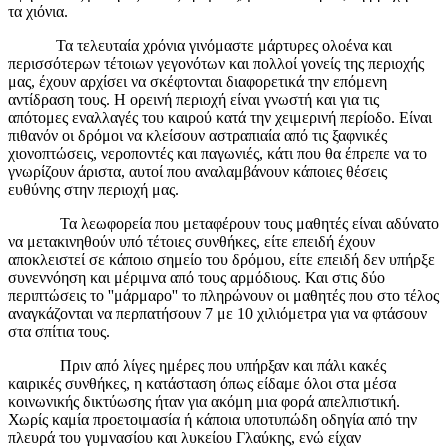
τα χιόνια.
Τα τελευταία χρόνια γινόμαστε μάρτυρες ολοένα και
περισσότερων τέτοιων γεγονότων και πολλοί γονείς της περιοχής
μας, έχουν αρχίσει να σκέφτονται διαφορετικά την επόμενη
αντίδραση τους. Η ορεινή περιοχή είναι γνωστή και για τις
απότομες εναλλαγές του καιρού κατά την χειμερινή περίοδο. Είναι
πιθανόν οι δρόμοι να κλείσουν αστραπιαία από τις ξαφνικές
χιονοπτώσεις, νεροποντές και παγωνιές, κάτι που θα έπρεπε να το
γνωρίζουν άριστα, αυτοί που αναλαμβάνουν κάποιες θέσεις
ευθύνης στην περιοχή μας.
Τα λεωφορεία που μεταφέρουν τους μαθητές είναι αδύνατο
να μετακινηθούν υπό τέτοιες συνθήκες, είτε επειδή έχουν
αποκλειστεί σε κάποιο σημείο του δρόμου, είτε επειδή δεν υπήρξε
συνεννόηση και μέριμνα από τους αρμόδιους. Και στις δύο
περιπτώσεις το ''μάρμαρο'' το πληρώνουν οι μαθητές που στο τέλος
αναγκάζονται να περπατήσουν 7 με 10 χιλιόμετρα για να φτάσουν
στα σπίτια τους.
Πριν από λίγες ημέρες που υπήρξαν και πάλι κακές
καιρικές συνθήκες, η κατάσταση όπως είδαμε όλοι στα μέσα
κοινωνικής δικτύωσης ήταν για ακόμη μια φορά απελπιστική.
Χωρίς καμία προετοιμασία ή κάποια υποτυπώδη οδηγία από την
πλευρά του γυμνασίου και λυκείου Γλαύκης, ενώ είχαν