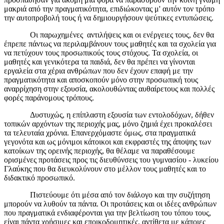
μακριά από την πραγματικότητα, επιδιώκοντας μ' αυτόν τον τρόπο
την αυτοπροβολή τους ή να δημιουργήσουν ψεύτικες εντυπώσεις.
Οι παρωχημένες αντιλήψεις και οι ενέργειες τους, δεν θα
έπρεπε πάντως να περιλαμβάνουν τους μαθητές και τα σχολεία για
να πετύχουν τους προσωπικούς τους στόχους. Τα σχολεία, οι
μαθητές και γενικότερα τα παιδιά, δεν θα πρέπει να γίνονται
εργαλεία στα χέρια ανθρώπων που δεν έχουν επαφή με την
πραγματικότητα και αποσκοπούν μόνο στην προσωπική τους
αναρρίχηση στην εξουσία, ακολουθώντας αυθαίρετους και πολλές
φορές παράνομους τρόπους.
Δυστυχώς, η επίπλαστη εξουσία των εντολοδόχων, δήθεν
τοπικών αρχόντων της περιοχής μας, μόνο ζημιά έχει προκαλέσει
τα τελευταία χρόνια. Επανερχόμαστε όμως, στα πραγματικά
γεγονότα και ως μόνιμοι κάτοικοι και εκφραστές της άποψης των
κατοίκων της ορεινής περιοχής, θα θέλαμε να παραθέσουμε
ορισμένες προτάσεις προς τις διευθύνσεις του γυμνασίου - λυκείου
Γλαύκης που θα διευκολύνουν στο μέλλον τους μαθητές και το
διδακτικό προσωπικό.
Πιστεύουμε ότι μέσα από τον διάλογο και την συζήτηση
μπορούν να λυθούν τα πάντα. Οι προτάσεις και οι ιδέες ανθρώπων
που πραγματικά ενδιαφέρονται για την βελτίωση του τόπου τους,
είναι πάντα χρήσιμες και εποικοδομητικές, αντίθετα με κάποιες