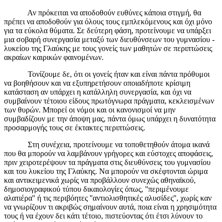
Αν πρόκειται να αποδοθούν ευθύνες κάποια στιγμή, θα
πρέπει να αποδοθούν για όλους τους εμπλεκόμενους και όχι μόνο
για τα εύκολα θύματα. Σε δεύτερη φάση, προτείνουμε να υπάρξει
μια σοβαρή συνεργασία μεταξύ των διευθύνσεων του γυμνασίου -
λυκείου της Γλαύκης με τους γονείς των μαθητών σε περιπτώσεις
ακραίων καιρικών φαινομένων.
Τονίζουμε δε, ότι οι γονείς ήταν και είναι πάντα πρόθυμοι
να βοηθήσουν και να εξυπηρετήσουν οποιαδήποτε κρίσιμη
κατάσταση αν υπάρχει η κατάλληλη συνεργασία, και όχι να
συμβαίνουν τέτοιου είδους πρωτόγνωρα πράγματα, κεκλεισμένων
των θυρών. Μπορεί οι νόμοι και οι κανονισμοί να μην
συμβαδίζουν με την άποψη μας, πάντα όμως υπάρχει η δυνατότητα
προσαρμογής τους σε έκτακτες περιπτώσεις.
Στη συνέχεια, προτείνουμε να τοποθετηθούν άτομα ικανά
που θα μπορούν να λαμβάνουν γρήγορες και εύστοχες αποφάσεις,
πριν χειροτερέψουν τα πράγματα στις διευθύνσεις του γυμνασίου
και του λυκείου της Γλαύκης. Να μπορούν να σκέφτονται ώριμα
και αντικειμενικά χωρίς να προβάλλουν συνεχώς αθηναϊκού,
δημοσιογραφικού τύπου δικαιολογίες όπως, ''περιμένουμε
αλατιέρα'' ή τις περιβόητες ''αντιολισθητικές αλυσίδες'', χωρίς καν
να γνωρίζουν τι ακριβώς σημαίνουν αυτά, ποια είναι η χρησιμότητα
τους ή να έχουν δει κάτι τέτοιο, πιστεύοντας ότι έτσι λύνουν το