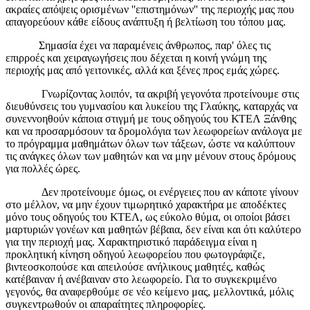
ακραίες απόψεις ορισμένων ''επιστημόνων'' της περιοχής μας που
απαγορεύουν κάθε είδους ανάπτυξη ή βελτίωση του τόπου μας.
Σημασία έχει να παραμένεις άνθρωπος, παρ' όλες τις
επιρροές και χειραγωγήσεις που δέχεται η κοινή γνώμη της
περιοχής μας από γειτονικές, αλλά και ξένες προς εμάς χώρες.
Γνωρίζοντας λοιπόν, τα ακριβή γεγονότα προτείνουμε στις
διευθύνσεις του γυμνασίου και λυκείου της Γλαύκης, καταρχάς να
συνεννοηθούν κάποια στιγμή με τους οδηγούς του ΚΤΕΛ Ξάνθης
και να προσαρμόσουν τα δρομολόγια των λεωφορείων ανάλογα με
το πρόγραμμα μαθημάτων όλων των τάξεων, ώστε να καλύπτουν
τις ανάγκες όλων των μαθητών και να μην μένουν στους δρόμους
για πολλές ώρες.
Δεν προτείνουμε όμως, οι ενέργειες που αν κάποτε γίνουν
στο μέλλον, να μην έχουν τιμωρητικό χαρακτήρα με αποδέκτες
μόνο τους οδηγούς του ΚΤΕΛ, ως εύκολο θύμα, οι οποίοι βάσει
μαρτυριών γονέων και μαθητών βέβαια, δεν είναι και ότι καλύτερο
για την περιοχή μας. Χαρακτηριστικό παράδειγμα είναι η
προκλητική κίνηση οδηγού λεωφορείου που φωτογράφιζε,
βιντεοσκοπούσε και απειλούσε ανήλικους μαθητές, καθώς
κατέβαιναν ή ανέβαιναν στο λεωφορείο. Για το συγκεκριμένο
γεγονός, θα αναφερθούμε σε νέο κείμενο μας, μελλοντικά, μόλις
συγκεντρωθούν οι απαραίτητες πληροφορίες.