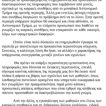
διασταυρώσουν τις πληροφορίες που λαμβάνουν από γονείς,
σχετικά με τις καιρικές συνθήκες από το μοναδικό Αστυνομικό
Τμήμα της ορεινής περιοχής. Άλλη μια εντελώς άστοχη ενέργεια
που συνήθως διογκώνει το πρόβλημα αντί να το λύνει. Στην ορεινή
περιοχή υπάρχουν περίπου 60 οικισμοί και είναι αδύνατο, το
Αστυνομικό Τμήμα, με το ελάχιστο προσωπικό που διαθέτει να
γνωρίζει τις καιρικές συνθήκες που επικρατούν σε κάθε οικισμό,
λόγω των υψομετρικών διαφορών.
Οπότε είναι πολύ δύσκολο να ενημερωθούν έγκαιρα τα
σχολεία με αποτέλεσμα να προκαλείται περισσότερη σύγχυση.
Συνεπώς, η καλύτερη λύση θα ήταν, να αλλάξει ο χαρακτήρας της
υπάρχουσας συνεργασίας μεταξύ γονέων και σχολείων.
Θα πρέπει να υπάρξει περισσότερη εμπιστοσύνη στις
πληροφορίες που δίνονται σε έκτακτες περιπτώσεις, επειδή
σίγουρα κανένας κάτοικος της περιοχής μας δεν θα έκανε ποτέ
πλάκα ή φάρσα εις βάρος των σχολείων και των μαθητών, όπως
λανθασμένα πιστεύουν ορισμένοι που υπηρετούν ευκαιριακά και
δεν γνωρίζουν την πραγματικότητα, παρά μόνο κάποιες
προσωπικές απόψεις ανθρώπων που είναι εχθροί της αλήθειας και
πάντοτε προσπαθούν να διαστρεβλώσουν την κοινή γνώμη.
Από την άλλη, η εγκατάλειψη των μαθητών στο έλεος των
καιρικών συνθηκών και σε διάφορους άλλους κινδύνους, ειδικά