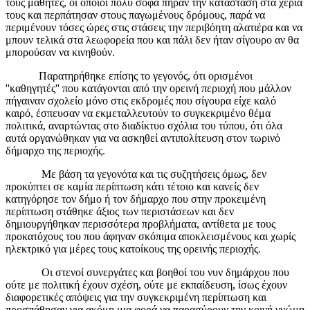
τους μαθητές, οι οποίοι πολύ σοφά πήραν την κατάσταση στα χέρια
τους και περπάτησαν στους παγωμένους δρόμους, παρά να
περιμένουν τόσες ώρες στις στάσεις την περιβόητη αλατιέρα και να
μπουν τελικά στα λεωφορεία που και πάλι δεν ήταν σίγουρο αν θα
μπορούσαν να κινηθούν.
Παρατηρήθηκε επίσης το γεγονός, ότι ορισμένοι
''καθηγητές'' που κατάγονται από την ορεινή περιοχή που μάλλον
πήγαιναν σχολείο μόνο στις εκδρομές που σίγουρα είχε καλό
καιρό, έσπευσαν να εκμεταλλευτούν το συγκεκριμένο θέμα
πολιτικά, αναρτώντας στο διαδίκτυο σχόλια του τύπου, ότι όλα
αυτά οργανώθηκαν για να ασκηθεί αντιπολίτευση στον τωρινό
δήμαρχο της περιοχής.
Με βάση τα γεγονότα και τις συζητήσεις όμως, δεν
προκύπτει σε καμία περίπτωση κάτι τέτοιο και κανείς δεν
κατηγόρησε τον δήμο ή τον δήμαρχο που στην προκειμένη
περίπτωση στάθηκε άξιος των περιστάσεων και δεν
δημιουργήθηκαν περισσότερα προβλήματα, αντίθετα με τους
προκατόχους του που άφηναν σκόπιμα αποκλεισμένους και χωρίς
ηλεκτρικό για μέρες τους κατοίκους της ορεινής περιοχής.
Οι στενοί συνεργάτες και βοηθοί του νυν δημάρχου που
ούτε με πολιτική έχουν σχέση, ούτε με εκπαίδευση, ίσως έχουν
διαφορετικές απόψεις για την συγκεκριμένη περίπτωση και
προσπάθησαν για ακόμη μια φορά να παρασύρουν την κοινή γνώμη