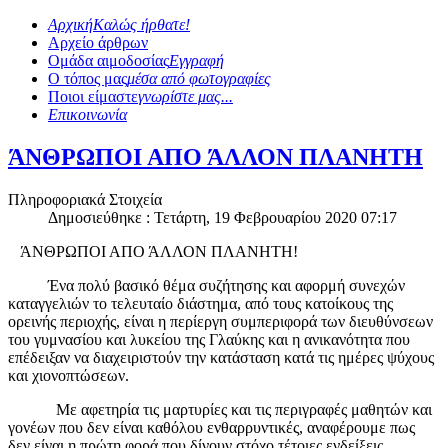
Αρχική
Καλώς ήρθατε!
Αρχείο άρθρων
Ομάδα αιμοδοσίας
Εγγραφή
Ο τόπος μας
μέσα από φωτογραφίες
Ποιοι είμαστε
γνωρίστε μας...
Επικοινωνία
ΆΝΘΡΩΠΟΙ ΑΠΟ ΆΛΛΟΝ ΠΛΑΝΗΤΗ
Πληροφοριακά Στοιχεία
Δημοσιεύθηκε : Τετάρτη, 19 Φεβρουαρίου 2020 07:17
ΆΝΘΡΩΠΟΙ ΑΠΟ ΆΛΛΟΝ ΠΛΑΝΗΤΗ!
Ένα πολύ βασικό θέμα συζήτησης και αφορμή συνεχών
καταγγελιών το τελευταίο διάστημα, από τους κατοίκους της
ορεινής περιοχής, είναι η περίεργη συμπεριφορά των διευθύνσεων
του γυμνασίου και λυκείου της Γλαύκης και η ανικανότητα που
επέδειξαν να διαχειριστούν την κατάσταση κατά τις ημέρες ψύχους
και χιονοπτώσεων.
Με αφετηρία τις μαρτυρίες και τις περιγραφές μαθητών και
γονέων που δεν είναι καθόλου ενθαρρυντικές, αναφέρουμε πως
δεν είναι η πρώτη φορά που δίνουν στόχο τέτοιες ενδείξεις