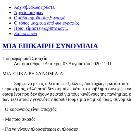
Αρχική
Καλώς ήρθατε!
Αρχείο άρθρων
Ομάδα αιμοδοσίας
Εγγραφή
Ο τόπος μας
μέσα από φωτογραφίες
Ποιοι είμαστε
γνωρίστε μας...
Επικοινωνία
ΜΙΑ ΕΠΙΚΑΙΡΗ ΣΥΝΟΜΙΛΙΑ
Πληροφοριακά Στοιχεία
Δημοσιεύθηκε : Δευτέρα, 03 Αυγούστου 2020 11:11
ΜΙΑ ΕΠΙΚΑΙΡΗ ΣΥΝΟΜΙΛΙΑ
Σύμφωνα με τις τελευταίες εξελίξεις, δυστυχώς, η κατάσταση με 
περιοχή μας, αλλά αυτό δεν σημαίνει κάτι, το πρόβλημα συνεχίζει ν
ορισμένοι που δεν έχουν πειστεί για τους κινδύνους της πανδημίας,
των τελευταίων γεγονότων παραθέτουμε μια κωμική ίσως, συνομιλί
- Ο κορωνοϊός είναι φτιαχτός
- Με ποιο σκοπό;
- Για να γίνουν πλουσιότεροι οι πλούσιοι