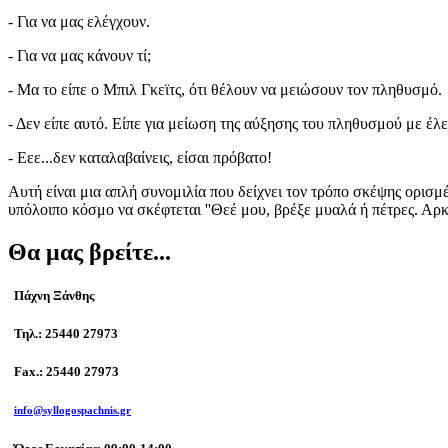
- Για να μας ελέγχουν.
- Για να μας κάνουν τί;
- Μα το είπε ο Μπιλ Γκεϊτς, ότι θέλουν να μειώσουν τον πληθυσμό.
- Δεν είπε αυτό. Είπε για μείωση της αύξησης του πληθυσμού με έλεγ
- Εεε...δεν καταλαβαίνεις, είσαι πρόβατο!
Αυτή είναι μια απλή συνομιλία που δείχνει τον τρόπο σκέψης ορισμ
υπόλοιπο κόσμο να σκέφτεται ''Θεέ μου, βρέξε μυαλά ή πέτρες. Αρκ
Θα μας βρείτε...
Πάχνη Ξάνθης
Τηλ.: 25440 27973
Fax.: 25440 27973
info@syllogospachnis.gr