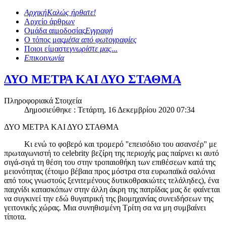
Αρχική
Καλώς ήρθατε!
Αρχείο άρθρων
Ομάδα αιμοδοσίας
Εγγραφή
Ο τόπος μας
μέσα από φωτογραφίες
Ποιοι είμαστε
γνωρίστε μας...
Επικοινωνία
ΔΥΟ ΜΕΤΡΑ ΚΑΙ ΔΥΟ ΣΤΑΘΜΑ
Πληροφοριακά Στοιχεία
Δημοσιεύθηκε : Τετάρτη, 16 Δεκεμβρίου 2020 07:34
ΔΥΟ ΜΕΤΡΑ ΚΑΙ ΔΥΟ ΣΤΑΘΜΑ
Κι ενώ το φοβερό και τρομερό ''επεισόδιο του ασανσέρ'' με
πρωταγωνιστή το celebrity βεζίρη της περιοχής μας παίρνει κι αυτό
σιγά-σιγά τη θέση του στην τροπαιοθήκη των επιθέσεων κατά της
μειονότητας (έτοιμο βέβαια προς μόστρα στα ευρωπαϊκά σαλόνια
από τους γνωστούς ξενιτεμένους δυτικοθρακιώτες τελάληδες), ένα
παιχνίδι κατασκόπων στην άλλη άκρη της πατρίδας μας δε φαίνεται
να συγκινεί την εδώ θυγατρική της βιομηχανίας συνειδήσεων της
γειτονικής χώρας. Μια συνηθισμένη Τρίτη σα να μη συμβαίνει
τίποτα.