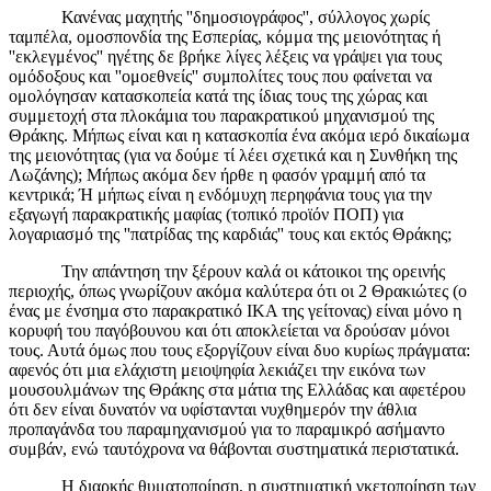
Κανένας μαχητής ''δημοσιογράφος'', σύλλογος χωρίς
ταμπέλα, ομοσπονδία της Εσπερίας, κόμμα της μειονότητας ή
''εκλεγμένος'' ηγέτης δε βρήκε λίγες λέξεις να γράψει για τους
ομόδοξους και ''ομοεθνείς'' συμπολίτες τους που φαίνεται να
ομολόγησαν κατασκοπεία κατά της ίδιας τους της χώρας και
συμμετοχή στα πλοκάμια του παρακρατικού μηχανισμού της
Θράκης. Μήπως είναι και η κατασκοπία ένα ακόμα ιερό δικαίωμα
της μειονότητας (για να δούμε τί λέει σχετικά και η Συνθήκη της
Λωζάνης); Μήπως ακόμα δεν ήρθε η φασόν γραμμή από τα
κεντρικά; Ή μήπως είναι η ενδόμυχη περηφάνια τους για την
εξαγωγή παρακρατικής μαφίας (τοπικό προϊόν ΠΟΠ) για
λογαριασμό της ''πατρίδας της καρδιάς'' τους και εκτός Θράκης;
Την απάντηση την ξέρουν καλά οι κάτοικοι της ορεινής
περιοχής, όπως γνωρίζουν ακόμα καλύτερα ότι οι 2 Θρακιώτες (ο
ένας με ένσημα στο παρακρατικό ΙΚΑ της γείτονας) είναι μόνο η
κορυφή του παγόβουνου και ότι αποκλείεται να δρούσαν μόνοι
τους. Αυτά όμως που τους εξοργίζουν είναι δυο κυρίως πράγματα:
αφενός ότι μια ελάχιστη μειοψηφία λεκιάζει την εικόνα των
μουσουλμάνων της Θράκης στα μάτια της Ελλάδας και αφετέρου
ότι δεν είναι δυνατόν να υφίστανται νυχθημερόν την άθλια
προπαγάνδα του παραμηχανισμού για το παραμικρό ασήμαντο
συμβάν, ενώ ταυτόχρονα να θάβονται συστηματικά περιστατικά.
Η διαρκής θυματοποίηση, η συστηματική γκετοποίηση των