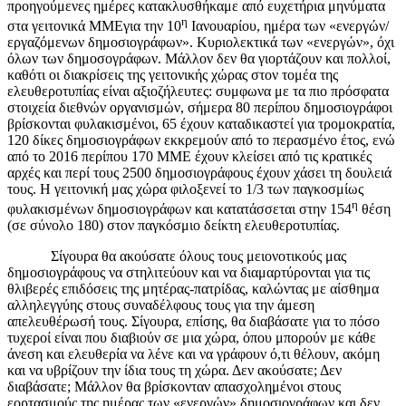
προηγούμενες ημέρες κατακλυσθήκαμε από ευχετήρια μηνύματα
η
στα γειτονικά ΜΜΕγια την 10
Ιανουαρίου, ημέρα των «ενεργών/
εργαζόμενων δημοσιογράφων». Κυριολεκτικά των «ενεργών», όχι
όλων των δημοσογράφων. Μάλλον δεν θα γιορτάζουν και πολλοί,
καθότι οι διακρίσεις της γειτονικής χώρας στον τομέα της
ελευθεροτυπίας είναι αξιοζήλευτες: συμφωνα με τα πιο πρόσφατα
στοιχεία διεθνών οργανισμών, σήμερα 80 περίπου δημοσιογράφοι
βρίσκονται φυλακισμένοι, 65 έχουν καταδικαστεί για τρομοκρατία,
120 δίκες δημοσιογράφων εκκρεμούν από το περασμένο έτος, ενώ
από το 2016 περίπου 170 ΜΜΕ έχουν κλείσει από τις κρατικές
αρχές και περί τους 2500 δημοσιογράφους έχουν χάσει τη δουλειά
τους. Η γειτονική μας χώρα φιλοξενεί το 1/3 των παγκοσμίως
η
φυλακισμένων δημοσιογράφων και κατατάσσεται στην 154
θέση
(σε σύνολο 180) στον παγκόσμιο δείκτη ελευθεροτυπίας.
Σίγουρα θα ακούσατε όλους τους μειονοτικούς μας
δημοσιογράφους να στηλιτεύουν και να διαμαρτύρονται για τις
θλιβερές επιδόσεις της μητέρας-πατρίδας, καλώντας με αίσθημα
αλληλεγγύης στους συναδέλφους τους για την άμεση
απελευθέρωσή τους. Σίγουρα, επίσης, θα διαβάσατε για το πόσο
τυχεροί είναι που διαβιούν σε μια χώρα, όπου μπορούν με κάθε
άνεση και ελευθερία να λένε και να γράφουν ό,τι θέλουν, ακόμη
και να υβρίζουν την ίδια τους τη χώρα. Δεν ακούσατε; Δεν
διαβάσατε; Μάλλον θα βρίσκονταν απασχολημένοι στους
εορτασμούς της ημέρας των «ενεργών» δημοσιογράφων και δεν