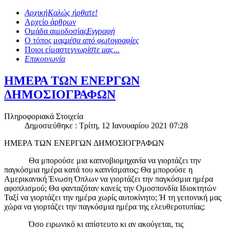
Αρχική
Καλώς ήρθατε!
Αρχείο άρθρων
Ομάδα αιμοδοσίας
Εγγραφή
Ο τόπος μας
μέσα από φωτογραφίες
Ποιοι είμαστε
γνωρίστε μας...
Επικοινωνία
ΗΜΕΡΑ ΤΩΝ ΕΝΕΡΓΩΝ
ΔΗΜΟΣΙΟΓΡΑΦΩΝ
Πληροφοριακά Στοιχεία
Δημοσιεύθηκε : Τρίτη, 12 Ιανουαρίου 2021 07:28
ΗΜΕΡΑ ΤΩΝ ΕΝΕΡΓΩΝ ΔΗΜΟΣΙΟΓΡΑΦΩΝ
Θα μπορούσε μια καπνοβιομηχανία να γιορτάζει την
παγκόσμια ημέρα κατά του καπνίσματος; Θα μπορούσε η
Αμερικανική Ένωση Όπλων να γιορτάζει την παγκόσμια ημέρα
αφοπλισμού; Θα φανταζόταν κανείς την Ομοσπονδία Ιδιοκτητών
Ταξί να γιορτάζει την ημέρα χωρίς αυτοκίνητο; Ή τη γειτονική μας
χώρα να γιορτάζει την παγκόσμια ημέρα της ελευθεροτυπίας;
Όσο ειρωνικό κι απίστευτο κι αν ακούγεται, τις