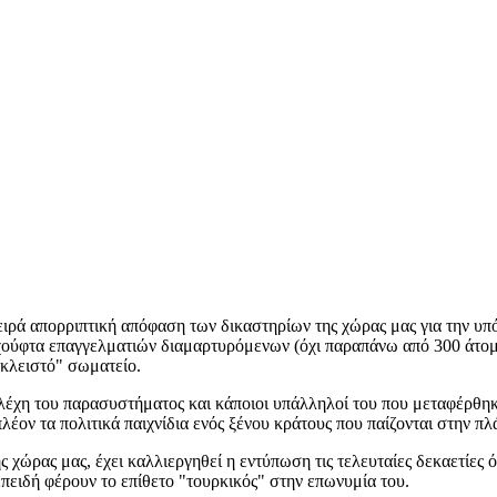
ιρά απορριπτική απόφαση των δικαστηρίων της χώρας μας για την υπό
ια χούφτα επαγγελματιών διαμαρτυρόμενων (όχι παραπάνω από 300 άτο
"κλειστό" σωματείο.
η του παρασυστήματος και κάποιοι υπάλληλοί του που μεταφέρθηκα
λέον τα πολιτικά παιχνίδια ενός ξένου κράτους που παίζονται στην πλά
ρας μας, έχει καλλιεργηθεί η εντύπωση τις τελευταίες δεκαετίες ό
επειδή φέρουν το επίθετο "τουρκικός" στην επωνυμία του.