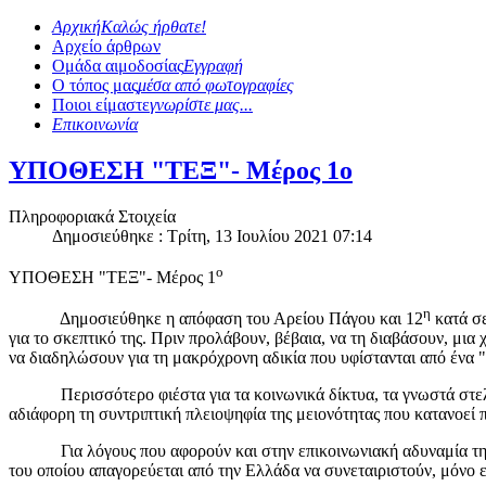
Αρχική
Καλώς ήρθατε!
Αρχείο άρθρων
Ομάδα αιμοδοσίας
Εγγραφή
Ο τόπος μας
μέσα από φωτογραφίες
Ποιοι είμαστε
γνωρίστε μας...
Επικοινωνία
ΥΠΟΘΕΣΗ "ΤΕΞ"- Μέρος 1ο
Πληροφοριακά Στοιχεία
Δημοσιεύθηκε : Τρίτη, 13 Ιουλίου 2021 07:14
ο
ΥΠΟΘΕΣΗ "ΤΕΞ"- Μέρος 1
η
Δημοσιεύθηκε η απόφαση του Αρείου Πάγου και 12
κατά σε
για το σκεπτικό της. Πριν προλάβουν, βέβαια, να τη διαβάσουν, μ
να διαδηλώσουν για τη μακρόχρονη αδικία που υφίστανται από ένα 
Περισσότερο φιέστα για τα κοινωνικά δίκτυα, τα γνωστά στελέχ
αδιάφορη τη συντριπτική πλειοψηφία της μειονότητας που κατανοεί π
Για λόγους που αφορούν και στην επικοινωνιακή αδυναμία της χώ
του οποίου απαγορεύεται από την Ελλάδα να συνεταιριστούν, μόνο 