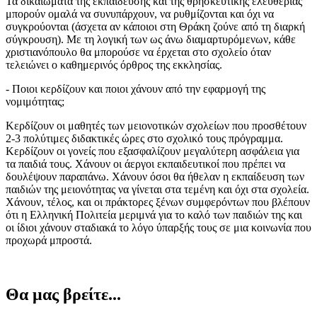
Τα δικαιώματα της εκπαίδευσης και της θρησκευτικής ελευθερίας
μπορούν ομαλά να συνυπάρχουν, να ρυθμίζονται και όχι να
συγκρούονται (άσχετα αν κάποιοι στη Θράκη ζούνε από τη διαρκή
σύγκρουση). Με τη λογική των ως άνω διαμαρτυρόμενων, κάθε
χριστιανόπουλο θα μπορούσε να έρχεται στο σχολείο όταν
τελειώνει ο καθημερινός όρθρος της εκκλησίας.
- Ποιοι κερδίζουν και ποιοι χάνουν από την εφαρμογή της
νομιμότητας;
Κερδίζουν οι μαθητές των μειονοτικών σχολείων που προσθέτουν
2-3 πολύτιμες διδακτικές ώρες στο σχολικό τους πρόγραμμα.
Κερδίζουν οι γονείς που εξασφαλίζουν μεγαλύτερη ασφάλεια για
τα παιδιά τους. Χάνουν οι άεργοι εκπαιδευτικοί που πρέπει να
δουλέψουν παραπάνω. Χάνουν όσοι θα ήθελαν η εκπαίδευση των
παιδιών της μειονότητας να γίνεται στα τεμένη και όχι στα σχολεία.
Χάνουν, τέλος, και οι πράκτορες ξένων συμφερόντων που βλέπουν
ότι η Ελληνική Πολιτεία μεριμνά για το καλό των παιδιών της και
οι ίδιοι χάνουν σταδιακά το λόγο ύπαρξής τους σε μια κοινωνία που
προχωρά μπροστά.
Θα μας βρείτε...